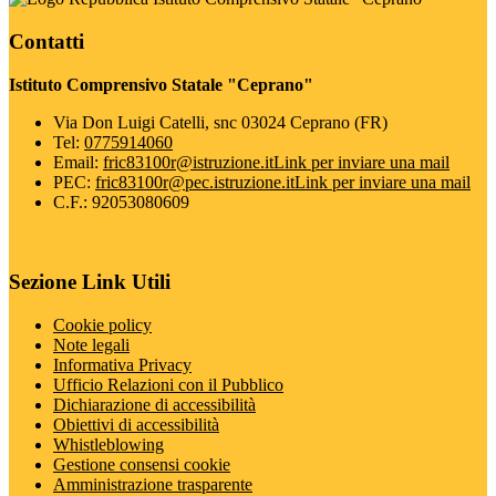
Contatti
Istituto Comprensivo Statale "Ceprano"
Via Don Luigi Catelli, snc 03024 Ceprano (FR)
Tel:
0775914060
Email:
fric83100r@istruzione.it
Link per inviare una mail
PEC:
fric83100r@pec.istruzione.it
Link per inviare una mail
C.F.: 92053080609
Sezione Link Utili
Cookie policy
Note legali
Informativa Privacy
Ufficio Relazioni con il Pubblico
Dichiarazione di accessibilità
Obiettivi di accessibilità
Whistleblowing
Gestione consensi cookie
Amministrazione trasparente