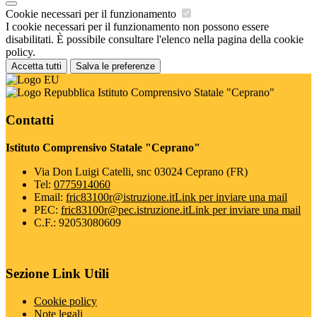
Cookie necessari per il funzionamento
I cookie necessari per il funzionamento non possono essere
disabilitati. È possibile consultare l'elenco nella pagina della cookie
policy.
Accetta tutti
Salva le preferenze
Istituto Comprensivo Statale "Ceprano"
Contatti
Istituto Comprensivo Statale "Ceprano"
Via Don Luigi Catelli, snc 03024 Ceprano (FR)
Tel:
0775914060
Email:
fric83100r@istruzione.it
Link per inviare una mail
PEC:
fric83100r@pec.istruzione.it
Link per inviare una mail
C.F.: 92053080609
Sezione Link Utili
Cookie policy
Note legali