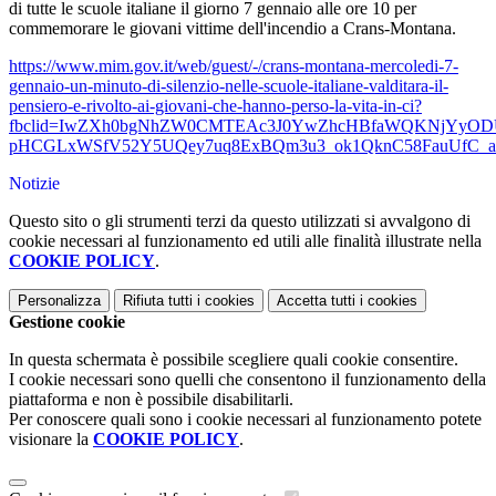
di tutte le scuole italiane il giorno 7 gennaio alle ore 10 per
commemorare le giovani vittime dell'incendio a Crans-Montana.
https://www.mim.gov.it/web/guest/-/crans-montana-mercoledi-7-
gennaio-un-minuto-di-silenzio-nelle-scuole-italiane-valditara-il-
pensiero-e-rivolto-ai-giovani-che-hanno-perso-la-vita-in-ci?
fbclid=IwZXh0bgNhZW0CMTEAc3J0YwZhcHBfaWQKNjYyO
pHCGLxWSfV52Y5UQey7uq8ExBQm3u3_ok1QknC58FauUfC_a
Notizie
Questo sito o gli strumenti terzi da questo utilizzati si avvalgono di
cookie necessari al funzionamento ed utili alle finalità illustrate nella
COOKIE POLICY
.
Personalizza
Rifiuta tutti
i cookies
Accetta tutti
i cookies
Gestione cookie
In questa schermata è possibile scegliere quali cookie consentire.
I cookie necessari sono quelli che consentono il funzionamento della
piattaforma e non è possibile disabilitarli.
Per conoscere quali sono i cookie necessari al funzionamento potete
visionare la
COOKIE POLICY
.