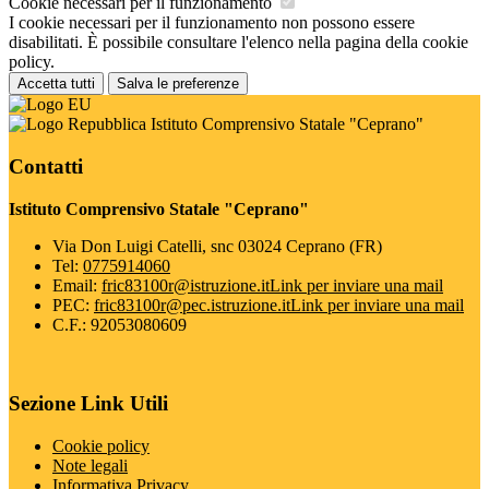
Cookie necessari per il funzionamento
I cookie necessari per il funzionamento non possono essere
disabilitati. È possibile consultare l'elenco nella pagina della cookie
policy.
Accetta tutti
Salva le preferenze
Istituto Comprensivo Statale "Ceprano"
Contatti
Istituto Comprensivo Statale "Ceprano"
Via Don Luigi Catelli, snc 03024 Ceprano (FR)
Tel:
0775914060
Email:
fric83100r@istruzione.it
Link per inviare una mail
PEC:
fric83100r@pec.istruzione.it
Link per inviare una mail
C.F.: 92053080609
Sezione Link Utili
Cookie policy
Note legali
Informativa Privacy