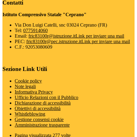
Contatti
Istituto Comprensivo Statale "Ceprano"
Via Don Luigi Catelli, snc 03024 Ceprano (FR)
Tel:
0775914060
Email:
fric83100r@istruzione.it
Link per inviare una mail
PEC:
fric83100r@pec.istruzione.it
Link per inviare una mail
C.F.: 92053080609
Sezione Link Utili
Cookie policy
Note legali
Informativa Privacy
Ufficio Relazioni con il Pubblico
Dichiarazione di accessibilità
Obiettivi di accessibilità
Whistleblowing
Gestione consensi cookie
Amministrazione trasparente
Pagina visualizzata
277
volte