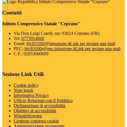
Istituto Comprensivo Statale "Ceprano"
Contatti
Istituto Comprensivo Statale "Ceprano"
Via Don Luigi Catelli, snc 03024 Ceprano (FR)
Tel:
0775914060
Email:
fric83100r@istruzione.it
Link per inviare una mail
PEC:
fric83100r@pec.istruzione.it
Link per inviare una mail
C.F.: 92053080609
Sezione Link Utili
Cookie policy
Note legali
Informativa Privacy
Ufficio Relazioni con il Pubblico
Dichiarazione di accessibilità
Obiettivi di accessibilità
Whistleblowing
Gestione consensi cookie
Amministrazione trasparente