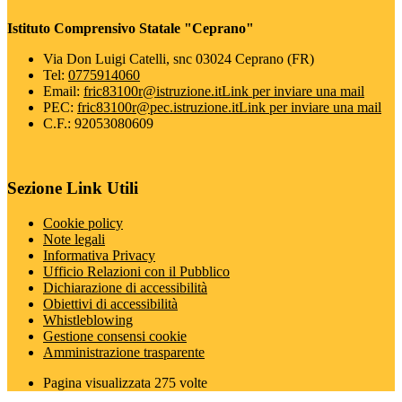
Istituto Comprensivo Statale "Ceprano"
Via Don Luigi Catelli, snc 03024 Ceprano (FR)
Tel:
0775914060
Email:
fric83100r@istruzione.it
Link per inviare una mail
PEC:
fric83100r@pec.istruzione.it
Link per inviare una mail
C.F.: 92053080609
Sezione Link Utili
Cookie policy
Note legali
Informativa Privacy
Ufficio Relazioni con il Pubblico
Dichiarazione di accessibilità
Obiettivi di accessibilità
Whistleblowing
Gestione consensi cookie
Amministrazione trasparente
Pagina visualizzata
275
volte