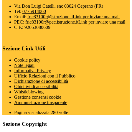
Via Don Luigi Catelli, snc 03024 Ceprano (FR)
Tel:
0775914060
Email:
fric83100r@istruzione.it
Link per inviare una mail
PEC:
fric83100r@pec.istruzione.it
Link per inviare una mail
C.F.: 92053080609
Sezione Link Utili
Cookie policy
Note legali
Informativa Privacy
Ufficio Relazioni con il Pubblico
Dichiarazione di accessibilità
Obiettivi di accessibilità
Whistleblowing
Gestione consensi cookie
Amministrazione trasparente
Pagina visualizzata
280
volte
Sezione Copyright