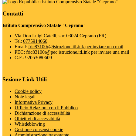
Istituto Comprensivo Statale "Ceprano"
Contatti
Istituto Comprensivo Statale "Ceprano"
Via Don Luigi Catelli, snc 03024 Ceprano (FR)
Tel:
0775914060
Email:
fric83100r@istruzione.it
Link per inviare una mail
PEC:
fric83100r@pec.istruzione.it
Link per inviare una mail
C.F.: 92053080609
Sezione Link Utili
Cookie policy
Note legali
Informativa Privacy
Ufficio Relazioni con il Pubblico
Dichiarazione di accessibilità
Obiettivi di accessibilità
Whistleblowing
Gestione consensi cookie
Amministrazione trasparente