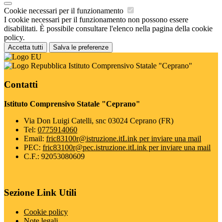
Cookie necessari per il funzionamento
I cookie necessari per il funzionamento non possono essere
disabilitati. È possibile consultare l'elenco nella pagina della cookie
policy.
Accetta tutti
Salva le preferenze
Istituto Comprensivo Statale "Ceprano"
Contatti
Istituto Comprensivo Statale "Ceprano"
Via Don Luigi Catelli, snc 03024 Ceprano (FR)
Tel:
0775914060
Email:
fric83100r@istruzione.it
Link per inviare una mail
PEC:
fric83100r@pec.istruzione.it
Link per inviare una mail
C.F.: 92053080609
Sezione Link Utili
Cookie policy
Note legali