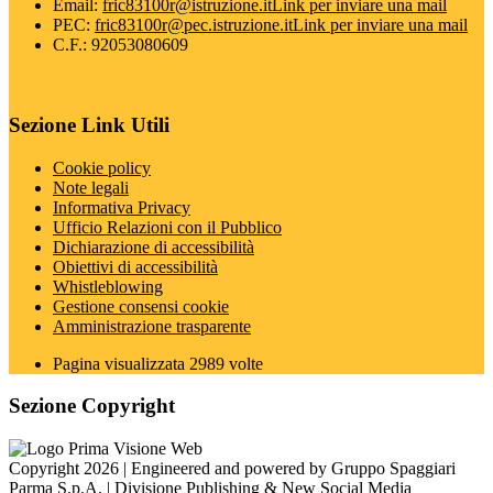
Email:
fric83100r@istruzione.it
Link per inviare una mail
PEC:
fric83100r@pec.istruzione.it
Link per inviare una mail
C.F.: 92053080609
Sezione Link Utili
Cookie policy
Note legali
Informativa Privacy
Ufficio Relazioni con il Pubblico
Dichiarazione di accessibilità
Obiettivi di accessibilità
Whistleblowing
Gestione consensi cookie
Amministrazione trasparente
Pagina visualizzata
2989
volte
Sezione Copyright
Copyright 2026 | Engineered and powered by Gruppo Spaggiari
Parma S.p.A. | Divisione Publishing & New Social Media