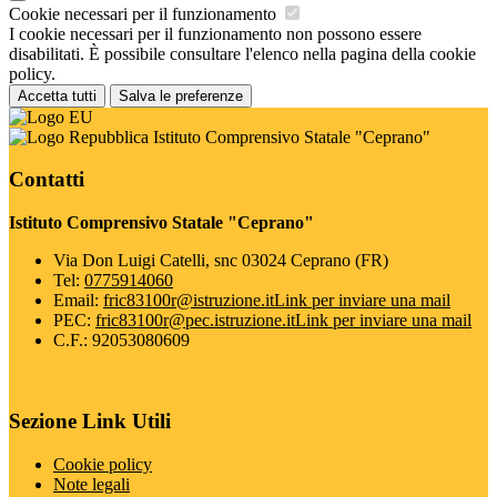
Cookie necessari per il funzionamento
I cookie necessari per il funzionamento non possono essere
disabilitati. È possibile consultare l'elenco nella pagina della cookie
policy.
Accetta tutti
Salva le preferenze
Istituto Comprensivo Statale "Ceprano"
Contatti
Istituto Comprensivo Statale "Ceprano"
Via Don Luigi Catelli, snc 03024 Ceprano (FR)
Tel:
0775914060
Email:
fric83100r@istruzione.it
Link per inviare una mail
PEC:
fric83100r@pec.istruzione.it
Link per inviare una mail
C.F.: 92053080609
Sezione Link Utili
Cookie policy
Note legali