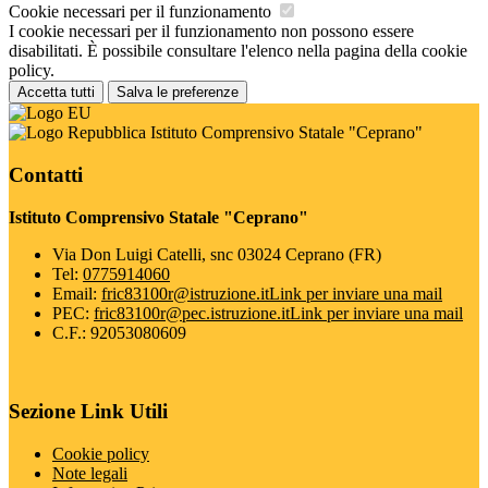
Cookie necessari per il funzionamento
I cookie necessari per il funzionamento non possono essere
disabilitati. È possibile consultare l'elenco nella pagina della cookie
policy.
Accetta tutti
Salva le preferenze
Istituto Comprensivo Statale "Ceprano"
Contatti
Istituto Comprensivo Statale "Ceprano"
Via Don Luigi Catelli, snc 03024 Ceprano (FR)
Tel:
0775914060
Email:
fric83100r@istruzione.it
Link per inviare una mail
PEC:
fric83100r@pec.istruzione.it
Link per inviare una mail
C.F.: 92053080609
Sezione Link Utili
Cookie policy
Note legali