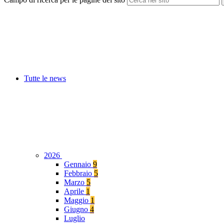
Tutte le news
2026
Gennaio
9
Febbraio
5
Marzo
5
Aprile
1
Maggio
1
Giugno
4
Luglio