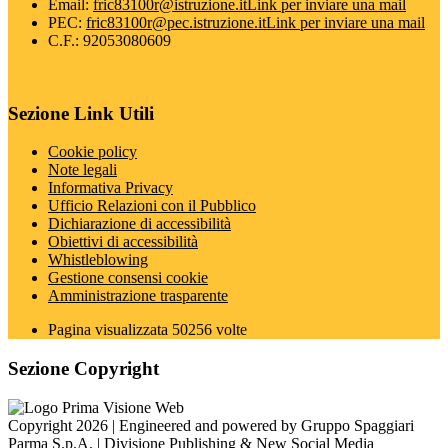
Email:
fric83100r@istruzione.it
Link per inviare una mail
PEC:
fric83100r@pec.istruzione.it
Link per inviare una mail
C.F.: 92053080609
Sezione Link Utili
Cookie policy
Note legali
Informativa Privacy
Ufficio Relazioni con il Pubblico
Dichiarazione di accessibilità
Obiettivi di accessibilità
Whistleblowing
Gestione consensi cookie
Amministrazione trasparente
Pagina visualizzata
50256
volte
Sezione Copyright
Copyright 2026 | Engineered and powered by Gruppo Spaggiari
Parma S.p.A. | Divisione Publishing & New Social Media