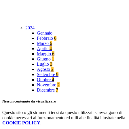
2024
Gennaio
Febbraio
6
Marzo
6
Aprile
4
Maggio
6
Giugno
1
Luglio
3
Agosto
2
Settembre
9
Ottobre
4
Novembre
2
Dicembre
7
Nessun contenuto da visualizzare
Questo sito o gli strumenti terzi da questo utilizzati si avvalgono di
cookie necessari al funzionamento ed utili alle finalità illustrate nella
COOKIE POLICY
.