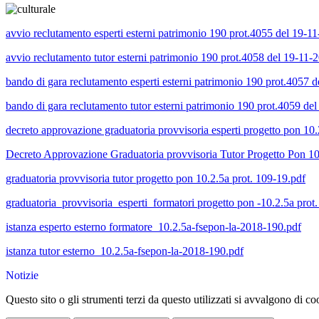
avvio reclutamento esperti esterni patrimonio 190 prot.4055 del 19-1
avvio reclutamento tutor esterni patrimonio 190 prot.4058 del 19-11-
bando di gara reclutamento esperti esterni patrimonio 190 prot.4057 
bando di gara reclutamento tutor esterni patrimonio 190 prot.4059 de
decreto approvazione graduatoria provvisoria esperti progetto pon 10.
Decreto Approvazione Graduatoria provvisoria Tutor Progetto Pon 10
graduatoria provvisoria tutor progetto pon 10.2.5a prot. 109-19.pdf
graduatoria_provvisoria_esperti_formatori progetto pon -10.2.5a prot.
istanza esperto esterno formatore_10.2.5a-fsepon-la-2018-190.pdf
istanza tutor esterno_10.2.5a-fsepon-la-2018-190.pdf
Notizie
Questo sito o gli strumenti terzi da questo utilizzati si avvalgono di coo