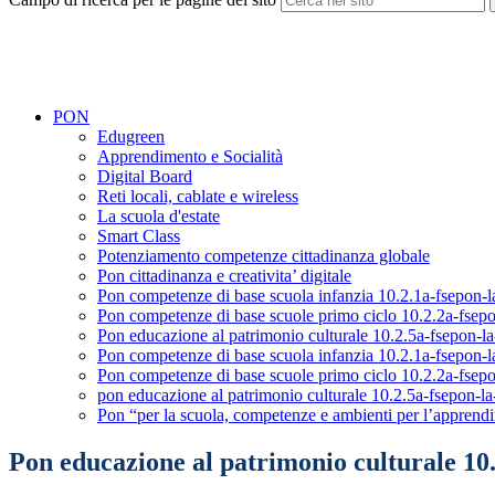
PON
Edugreen
Apprendimento e Socialità
Digital Board
Reti locali, cablate e wireless
La scuola d'estate
Smart Class
Potenziamento competenze cittadinanza globale
Pon cittadinanza e creativita’ digitale
Pon competenze di base scuola infanzia 10.2.1a-fsepon-
Pon competenze di base scuole primo ciclo 10.2.2a-fsep
Pon educazione al patrimonio culturale 10.2.5a-fsepon-l
Pon competenze di base scuola infanzia 10.2.1a-fsepon-
Pon competenze di base scuole primo ciclo 10.2.2a-fsep
pon educazione al patrimonio culturale 10.2.5a-fsepon-l
Pon “per la scuola, competenze e ambienti per l’apprendi
Pon educazione al patrimonio culturale 10