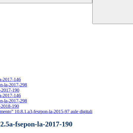
la-2017-146
on-la-2017-298
a-2017-190
la-2017-146
on-la-2017-298
a-2018-190
mento” 10.8.1.a3-fesrpon-la-2015-97 aule digitali
.2.5a-fsepon-la-2017-190