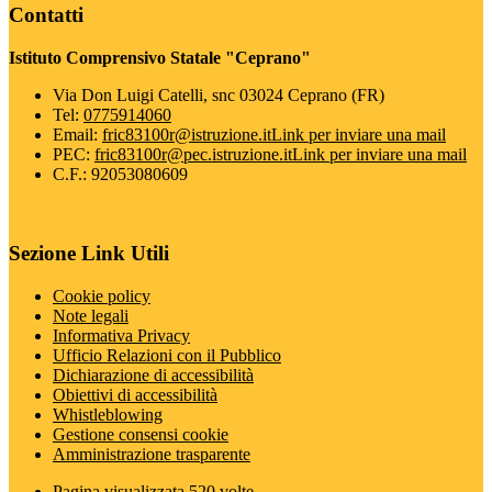
Contatti
Istituto Comprensivo Statale "Ceprano"
Via Don Luigi Catelli, snc 03024 Ceprano (FR)
Tel:
0775914060
Email:
fric83100r@istruzione.it
Link per inviare una mail
PEC:
fric83100r@pec.istruzione.it
Link per inviare una mail
C.F.: 92053080609
Sezione Link Utili
Cookie policy
Note legali
Informativa Privacy
Ufficio Relazioni con il Pubblico
Dichiarazione di accessibilità
Obiettivi di accessibilità
Whistleblowing
Gestione consensi cookie
Amministrazione trasparente
Pagina visualizzata
520
volte