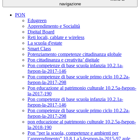
navigazione
PON
Edugreen
Apprendimento e Socialità
Digital Board
Reti locali, cablate e wireless
La scuola d'estate
Smart Class
Potenziamento competenze cittadinanza globale
Pon cittadinanza e creativita’ digitale
Pon competenze di base scuola infanzia 10.2.1a-
fsepon-la-2017-146
Pon competenze di base scuole primo ciclo 10.2.2a-
fsepon-la-2017-298
Pon educazione al patrimonio culturale 10.2.5a-fsepon-
la-2017-190
Pon competenze di base scuola infanzia 10.2.1a-
fsepon-la-2017-146
Pon competenze di base scuole primo ciclo 10.2.2a-
fsepon-la-2017-298
pon educazione al patrimonio culturale 10.2.5a-fsepon-
la-2018-190
Pon “per la scuola, competenze e ambienti per
l’apprendimento” 10.8.1.a3-fesrpon-la-2015-97 aule