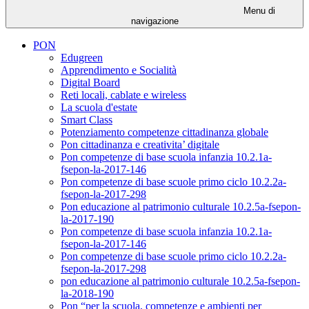
Menu di
navigazione
PON
Edugreen
Apprendimento e Socialità
Digital Board
Reti locali, cablate e wireless
La scuola d'estate
Smart Class
Potenziamento competenze cittadinanza globale
Pon cittadinanza e creativita’ digitale
Pon competenze di base scuola infanzia 10.2.1a-
fsepon-la-2017-146
Pon competenze di base scuole primo ciclo 10.2.2a-
fsepon-la-2017-298
Pon educazione al patrimonio culturale 10.2.5a-fsepon-
la-2017-190
Pon competenze di base scuola infanzia 10.2.1a-
fsepon-la-2017-146
Pon competenze di base scuole primo ciclo 10.2.2a-
fsepon-la-2017-298
pon educazione al patrimonio culturale 10.2.5a-fsepon-
la-2018-190
Pon “per la scuola, competenze e ambienti per