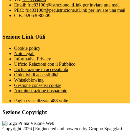
Email:
fric83100r@istruzione.it
Link per inviare una mail
PEC:
fric83100r@pec.istruzione.it
Link per inviare una mail
C.F.: 92053080609
Sezione Link Utili
Cookie policy
Note legali
Informativa Privacy
Ufficio Relazioni con il Pubblico
Dichiarazione di accessibilità
Obiettivi di accessibilità
Whistleblowing
Gestione consensi cookie
Amministrazione trasparente
Pagina visualizzata
488
volte
Sezione Copyright
Copyright 2026 | Engineered and powered by Gruppo Spaggiari