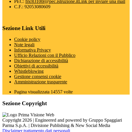
PEC:
fric83100r@pec.istruzione.it
Link per inviare una mail
C.F.: 92053080609
Sezione Link Utili
Cookie policy
Note legali
Informativa Privacy
Ufficio Relazioni con il Pubblico
Dichiarazione di accessibilità
Obiettivi di accessibilità
Whistleblowing
Gestione consensi cookie
Amministrazione trasparente
Pagina visualizzata
14557
volte
Sezione Copyright
Copyright 2026 | Engineered and powered by Gruppo Spaggiari
Parma S.p.A. | Divisione Publishing & New Social Media
Disclaimer trattamento dati personali