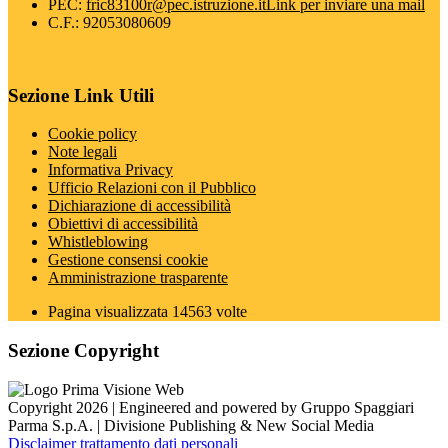
PEC:
fric83100r@pec.istruzione.it
Link per inviare una mail
C.F.: 92053080609
Sezione Link Utili
Cookie policy
Note legali
Informativa Privacy
Ufficio Relazioni con il Pubblico
Dichiarazione di accessibilità
Obiettivi di accessibilità
Whistleblowing
Gestione consensi cookie
Amministrazione trasparente
Pagina visualizzata
14563
volte
Sezione Copyright
Copyright 2026 | Engineered and powered by Gruppo Spaggiari
Parma S.p.A. | Divisione Publishing & New Social Media
Disclaimer trattamento dati personali