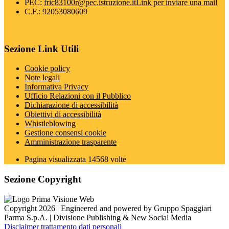
PEC:
fric83100r@pec.istruzione.it
Link per inviare una mail
C.F.: 92053080609
Sezione Link Utili
Cookie policy
Note legali
Informativa Privacy
Ufficio Relazioni con il Pubblico
Dichiarazione di accessibilità
Obiettivi di accessibilità
Whistleblowing
Gestione consensi cookie
Amministrazione trasparente
Pagina visualizzata
14568
volte
Sezione Copyright
Copyright 2026 | Engineered and powered by Gruppo Spaggiari
Parma S.p.A. | Divisione Publishing & New Social Media
Disclaimer trattamento dati personali