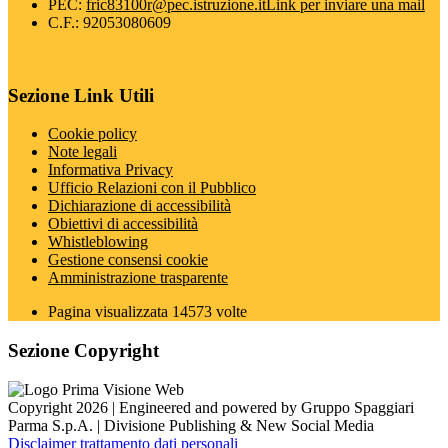
PEC:
fric83100r@pec.istruzione.it
Link per inviare una mail
C.F.: 92053080609
Sezione Link Utili
Cookie policy
Note legali
Informativa Privacy
Ufficio Relazioni con il Pubblico
Dichiarazione di accessibilità
Obiettivi di accessibilità
Whistleblowing
Gestione consensi cookie
Amministrazione trasparente
Pagina visualizzata
14573
volte
Sezione Copyright
Copyright 2026 | Engineered and powered by Gruppo Spaggiari
Parma S.p.A. | Divisione Publishing & New Social Media
Disclaimer trattamento dati personali