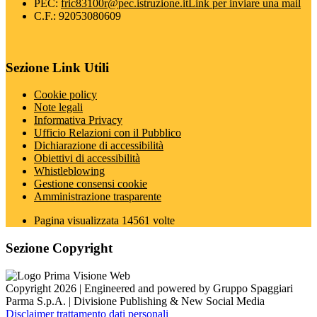
PEC:
fric83100r@pec.istruzione.it
Link per inviare una mail
C.F.: 92053080609
Sezione Link Utili
Cookie policy
Note legali
Informativa Privacy
Ufficio Relazioni con il Pubblico
Dichiarazione di accessibilità
Obiettivi di accessibilità
Whistleblowing
Gestione consensi cookie
Amministrazione trasparente
Pagina visualizzata
14561
volte
Sezione Copyright
Copyright 2026 | Engineered and powered by Gruppo Spaggiari
Parma S.p.A. | Divisione Publishing & New Social Media
Disclaimer trattamento dati personali