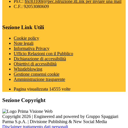
PEC:
fric83100r@pec.istruzione.it
Link per inviare una mail
C.F.: 92053080609
Sezione Link Utili
Cookie policy
Note legali
Informativa Privacy
Ufficio Relazioni con il Pubblico
Dichiarazione di accessibilità
Obiettivi di accessibilità
Whistleblowing
Gestione consensi cookie
Amministrazione trasparente
Pagina visualizzata
14555
volte
Sezione Copyright
Copyright 2026 | Engineered and powered by Gruppo Spaggiari
Parma S.p.A. | Divisione Publishing & New Social Media
Disclaimer trattamento dati personali