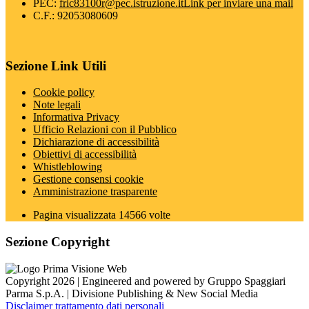
PEC:
fric83100r@pec.istruzione.it
Link per inviare una mail
C.F.: 92053080609
Sezione Link Utili
Cookie policy
Note legali
Informativa Privacy
Ufficio Relazioni con il Pubblico
Dichiarazione di accessibilità
Obiettivi di accessibilità
Whistleblowing
Gestione consensi cookie
Amministrazione trasparente
Pagina visualizzata
14566
volte
Sezione Copyright
Copyright 2026 | Engineered and powered by Gruppo Spaggiari
Parma S.p.A. | Divisione Publishing & New Social Media
Disclaimer trattamento dati personali