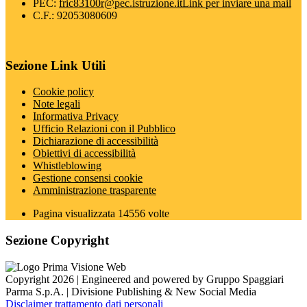
PEC:
fric83100r@pec.istruzione.it
Link per inviare una mail
C.F.: 92053080609
Sezione Link Utili
Cookie policy
Note legali
Informativa Privacy
Ufficio Relazioni con il Pubblico
Dichiarazione di accessibilità
Obiettivi di accessibilità
Whistleblowing
Gestione consensi cookie
Amministrazione trasparente
Pagina visualizzata
14556
volte
Sezione Copyright
Copyright 2026 | Engineered and powered by Gruppo Spaggiari
Parma S.p.A. | Divisione Publishing & New Social Media
Disclaimer trattamento dati personali