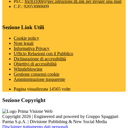
PEC:
fric83100r@pec.istruzione.it
Link per inviare una mail
C.F.: 92053080609
Sezione Link Utili
Cookie policy
Note legali
Informativa Privacy
Ufficio Relazioni con il Pubblico
Dichiarazione di accessibilità
Obiettivi di accessibilità
Whistleblowing
Gestione consensi cookie
Amministrazione trasparente
Pagina visualizzata
14565
volte
Sezione Copyright
Copyright 2026 | Engineered and powered by Gruppo Spaggiari
Parma S.p.A. | Divisione Publishing & New Social Media
Disclaimer trattamento dati personali